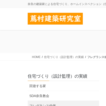
コ
ナ
奈良の建築家による住宅づくり、ホームインスペクション（
ン
ビ
テ
ゲ
ン
ー
ツ
シ
に
ョ
移
ン
動
に
移
動
HOME
住宅づくり（設計監理）の実績
フレグランス
住宅づくり（設計監理）の実績
回遊する家
SDA奈良教会
フレグランス佐保