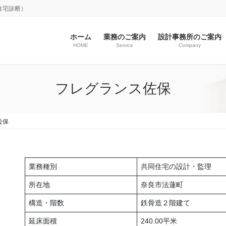
住宅診断）
ホーム
業務のご案内
設計事務所のご案内
HOME
Service
Company
フレグランス佐保
佐保
業務種別
共同住宅の設計・監理
所在地
奈良市法蓮町
構造・階数
鉄骨造２階建て
延床面積
240.00平米