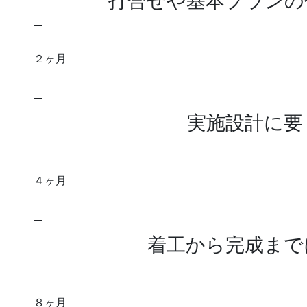
打合せや基本プランの
２ヶ月
実施設計に要
４ヶ月
着工から完成まで
８ヶ月