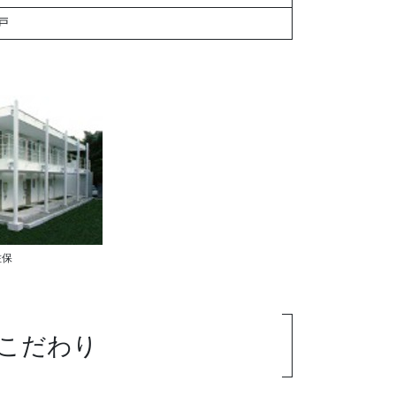
戸
佐保
こだわり