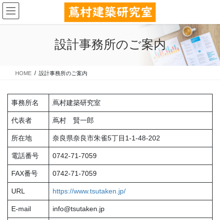
コ
ナ
ン
ビ
テ
ゲ
ン
ー
設計事務所のご案内
ツ
シ
に
ョ
移
ン
HOME
設計事務所のご案内
動
に
移
動
事務所名
蔦村建築研究室
代表者
蔦村 賢一郎
所在地
奈良県奈良市朱雀5丁目1-1-48-202
電話番号
0742-71-7059
FAX番号
0742-71-7059
URL
https://www.tsutaken.jp/
E-mail
info@tsutaken.jp